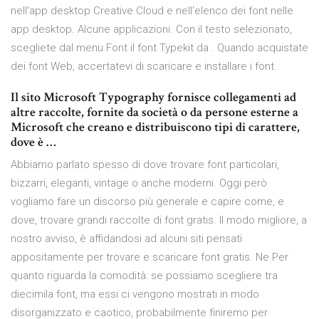
nell'app desktop Creative Cloud e nell'elenco dei font nelle
app desktop. Alcune applicazioni. Con il testo selezionato,
scegliete dal menu Font il font Typekit da . Quando acquistate
dei font Web, accertatevi di scaricare e installare i font.
Il sito Microsoft Typography fornisce collegamenti ad
altre raccolte, fornite da società o da persone esterne a
Microsoft che creano e distribuiscono tipi di carattere,
dove è …
Abbiamo parlato spesso di dove trovare font particolari,
bizzarri, eleganti, vintage o anche moderni. Oggi però
vogliamo fare un discorso più generale e capire come, e
dove, trovare grandi raccolte di font gratis. Il modo migliore, a
nostro avviso, è affidandosi ad alcuni siti pensati
appositamente per trovare e scaricare font gratis. Ne Per
quanto riguarda la comodità: se possiamo scegliere tra
diecimila font, ma essi ci vengono mostrati in modo
disorganizzato e caotico, probabilmente finiremo per