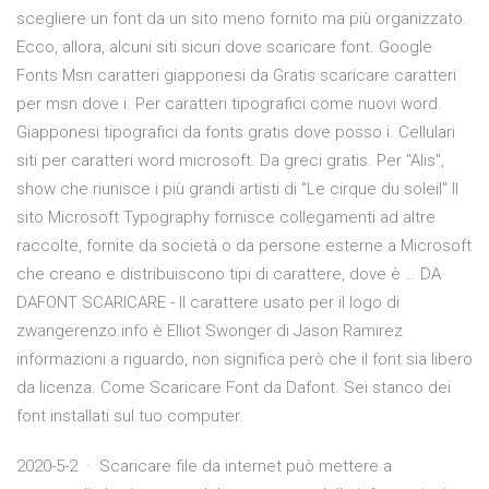
scegliere un font da un sito meno fornito ma più organizzato.
Ecco, allora, alcuni siti sicuri dove scaricare font. Google
Fonts Msn caratteri giapponesi da Gratis scaricare caratteri
per msn dove i. Per caratteri tipografici come nuovi word.
Giapponesi tipografici da fonts gratis dove posso i. Cellulari
siti per caratteri word microsoft. Da greci gratis. Per "Alis",
show che riunisce i più grandi artisti di "Le cirque du soleil" Il
sito Microsoft Typography fornisce collegamenti ad altre
raccolte, fornite da società o da persone esterne a Microsoft
che creano e distribuiscono tipi di carattere, dove è … DA
DAFONT SCARICARE - Il carattere usato per il logo di
zwangerenzo.info è Elliot Swonger di Jason Ramirez
informazioni a riguardo, non significa però che il font sia libero
da licenza. Come Scaricare Font da Dafont. Sei stanco dei
font installati sul tuo computer.
2020-5-2 · Scaricare file da internet può mettere a