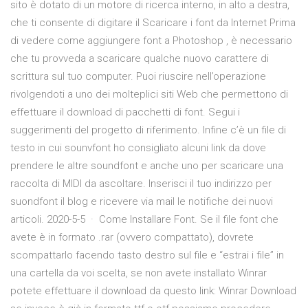
sito è dotato di un motore di ricerca interno, in alto a destra,
che ti consente di digitare il Scaricare i font da Internet Prima
di vedere come aggiungere font a Photoshop , è necessario
che tu provveda a scaricare qualche nuovo carattere di
scrittura sul tuo computer. Puoi riuscire nell’operazione
rivolgendoti a uno dei molteplici siti Web che permettono di
effettuare il download di pacchetti di font. Segui i
suggerimenti del progetto di riferimento. Infine c’è un file di
testo in cui sounvfont ho consigliato alcuni link da dove
prendere le altre soundfont e anche uno per scaricare una
raccolta di MIDI da ascoltare. Inserisci il tuo indirizzo per
suondfont il blog e ricevere via mail le notifiche dei nuovi
articoli. 2020-5-5 · Come Installare Font. Se il file font che
avete è in formato .rar (ovvero compattato), dovrete
scompattarlo facendo tasto destro sul file e “estrai i file” in
una cartella da voi scelta, se non avete installato Winrar
potete effettuare il download da questo link: Winrar Download