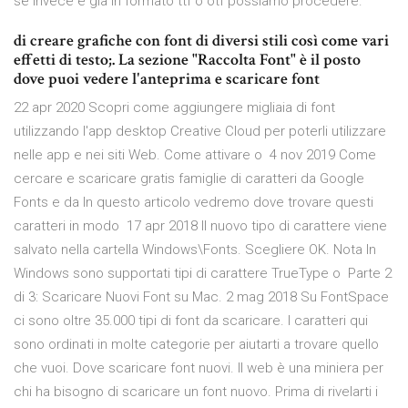
se invece è già in formato ttf o otf possiamo procedere.
di creare grafiche con font di diversi stili così come vari
effetti di testo;. La sezione "Raccolta Font" è il posto
dove puoi vedere l'anteprima e scaricare font
22 apr 2020 Scopri come aggiungere migliaia di font
utilizzando l'app desktop Creative Cloud per poterli utilizzare
nelle app e nei siti Web. Come attivare o 4 nov 2019 Come
cercare e scaricare gratis famiglie di caratteri da Google
Fonts e da In questo articolo vedremo dove trovare questi
caratteri in modo 17 apr 2018 Il nuovo tipo di carattere viene
salvato nella cartella Windows\Fonts. Scegliere OK. Nota In
Windows sono supportati tipi di carattere TrueType o Parte 2
di 3: Scaricare Nuovi Font su Mac. 2 mag 2018 Su FontSpace
ci sono oltre 35.000 tipi di font da scaricare. I caratteri qui
sono ordinati in molte categorie per aiutarti a trovare quello
che vuoi. Dove scaricare font nuovi. Il web è una miniera per
chi ha bisogno di scaricare un font nuovo. Prima di rivelarti i