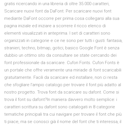
gratis ricercando in una libreria di oltre 35.000 caratteri,
Scaricare nuovi font da DaFont. Per scaricare nuovi font
mediante DaFont occorre per prima cosa collegarsi alla sua
pagina iniziale ed iniziare a scorrere il ricco elenco di
elementi visualizzati in anteprima. I set di caratteri sono
organizzati in categorie e ce ne sono per tutti i gusti: fantasia,
stranieri, techno, bitmap, gotici, basico Google Font è senza
dubbio un ottimo sito da consultare se state cercando dei
font professionale da scaricare. Cufon Fonts. Cufon Fonts è
un portale che offre veramente una miriade di font scaricabili
gratuitamente. Facili da scaricare ed installare, non ci resta
che sfogliare l’ampio catalogo per trovare il font più adatto al
nostro progetto. Trova font da scaricare su dafont. Come si
trova il font su dafont?In maniera davvero molto semplice: i
caratteri scrittura su dafont sono catalogati in 8 categorie
tematiche principali tra cui navigare per trovare il font che più
ti piace, ma se conosci già il nome del font che ti interessa, il